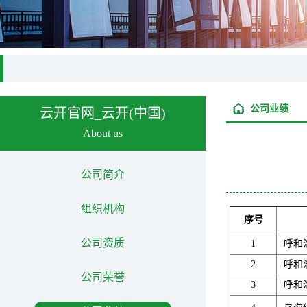
公司业绩
云开官网_云开(中国)
About us
公司简介
组织机构
序号
公司资质
1
呼和
2
呼和
公司荣誉
3
呼和