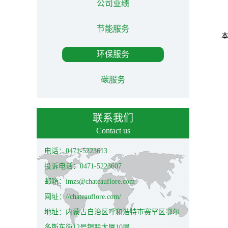
公司业绩
节能服务
环保服务
碳服务
联系我们
Contact us
电话：0471-5223613
投诉电话：0471-5223607
邮箱：imzs@chateauflore.com
网址：//chateauflore.com/
地址：内蒙古自治区呼和浩特市赛罕区鄂尔
多斯东街12号银联大厦10层