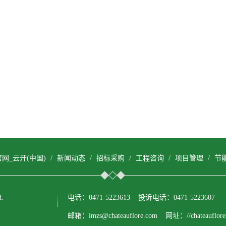
网_云开(中国)
/
新闻动态
/
招标采购
/
工程咨询
/
项目管理
/
节
.
电话：0471-5223613 投诉电话：0471-5223607
邮箱：imzs@chateauflore.com 网址：//chateauflore