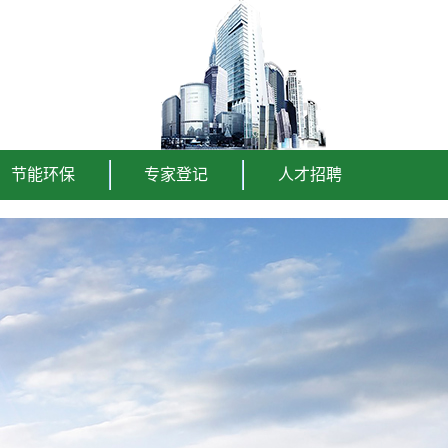
节能环保
专家登记
人才招聘