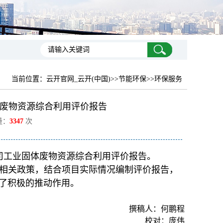
当前位置：
云开官网_云开(中国)
>>节能环保>>环保服务
废物资源综合利用评价报告
量：
3347
次
司
工业固体废物资源综合利用评价报告。
相关政策，结合项目实际情况编制评价报告，
了积极的推动作用。
撰稿人：何鹏程
校对：庞伟