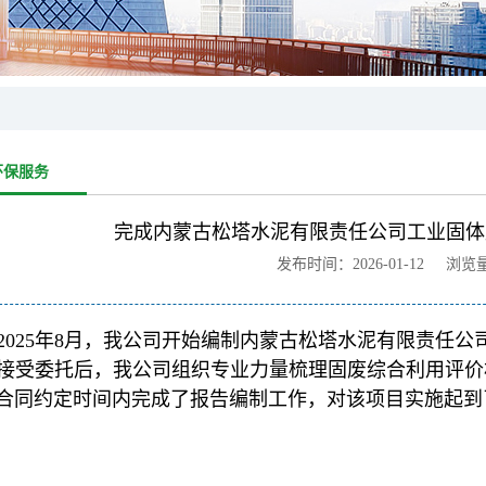
环保服务
完成内蒙古松塔水泥有限责任公司工业固体
发布时间：2026-01-12 浏览
2025年8月，我公司开始编制内蒙古松塔水泥有限责任公
接受委托后，我公司组织专业力量梳理固废综合利用评价
合同约定时间内完成了报告编制工作，对该项目实施起到