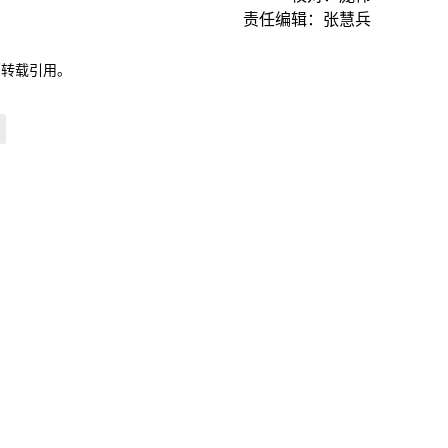
责任编辑：张慧兵
自转载引用。