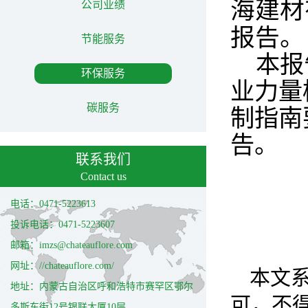
海建材
公司业绩
报告。
节能服务
本报
环保服务
业力量
碳服务
制指南
告。
联系我们
Contact us
电话：0471-5223613
投诉电话：0471-5223607
邮箱：imzs@chateauflore.com
网址：//chateauflore.com/
本文
地址：内蒙古自治区呼和浩特市赛罕区鄂尔
可，不
多斯东街12号银联大厦10层