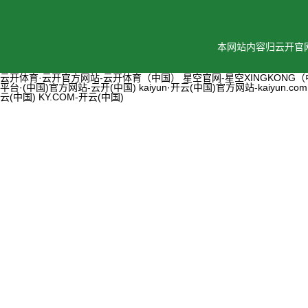
本网站内容归云开官
云开体育·云开官方网站-云开体育（中国）
星空官网-星空XINGKONG
平台·(中国)官方网站-云开(中国)
kaiyun·开云(中国)官方网站-kaiyun.com
云(中国)
KY.COM-开云(中国)