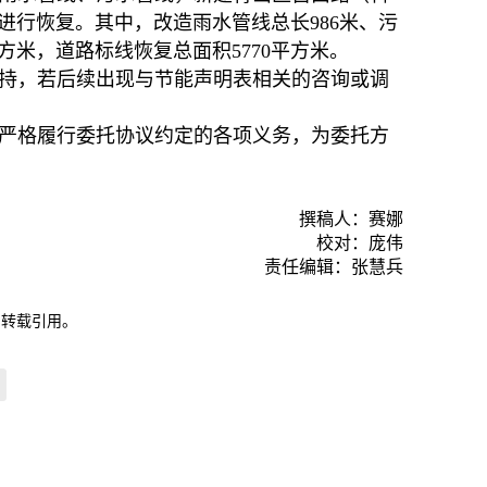
行恢复。其中，改造雨水管线总长986米、污
3平方米，道路标线恢复总面积5770平方米。
持，若后续出现与节能声明表相关的咨询或调
严格履行委托协议约定的各项义务，为委托方
撰稿人：赛娜
校对：庞伟
责任编辑：张慧兵
自转载引用。