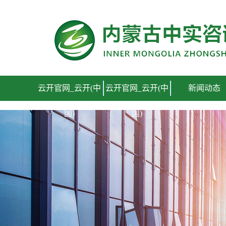
云开官网_云开(中国)
云开官网_云开(中
云开官网_云开(中
新闻动态
国)
国)