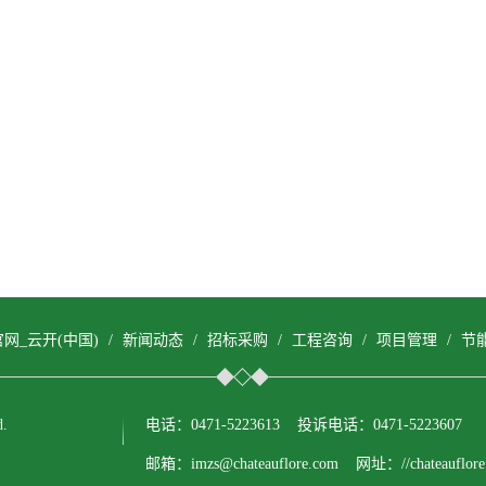
网_云开(中国)
/
新闻动态
/
招标采购
/
工程咨询
/
项目管理
/
节
.
电话：0471-5223613 投诉电话：0471-5223607
邮箱：imzs@chateauflore.com 网址：//chateauflore