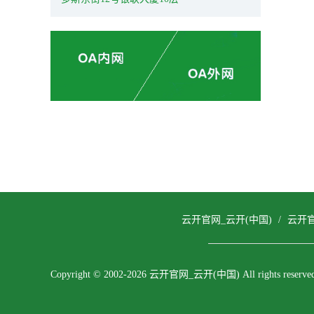
云开官网_云开(中国)
/
云开官
Copyright © 2002-2026 云开官网_云开(中国) All rights reserved