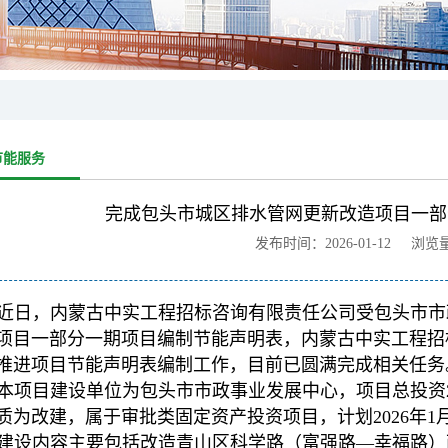
节能服务
完成包头市城区排水管网更新改造项目一部
发布时间：2026-01-12 浏览
近日，内蒙古中实工程招标咨询有限责任公司受包头市市
项目一部分一期项目编制节能声明表，内蒙古中实工程招
推进项目节能声明表编制工作，目前已圆满完成相关任务
本项目建设单位为包头市市政事业发展中心，项目总投资22
质为改建，属于审批类固定资产投资项目，计划2026年1月
建设内容主要包括改造青山区科学路（富强路—幸福路）