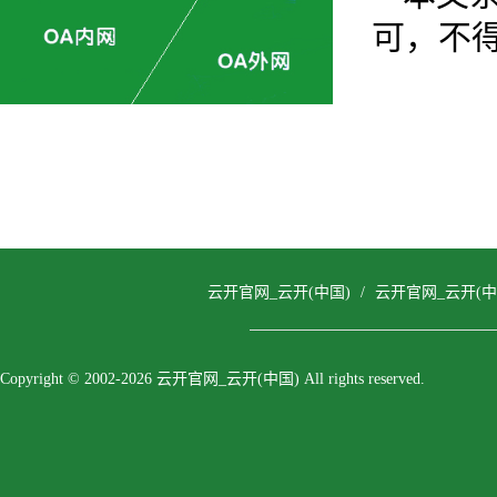
可，不
云开官网_云开(中国)
/
云开官网_云开(
Copyright © 2002-2026 云开官网_云开(中国) All rights reserved.