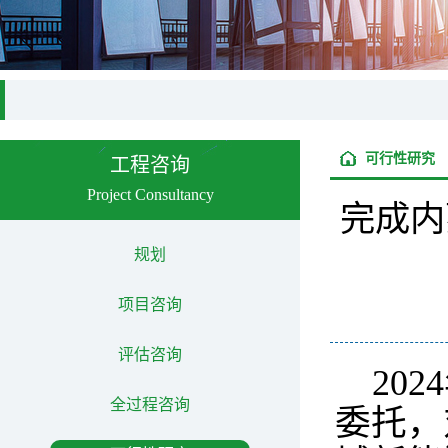
可行性研究
工程咨询
Project Consultancy
完成内
规划
项目咨询
评估咨询
20
全过程咨询
委托，