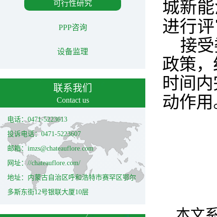
城新能
可行性研究
进行评
PPP咨询
接受
设备监理
政策，
时间内
联系我们
动作用
Contact us
电话：0471-5223613
投诉电话：0471-5223607
邮箱：imzs@chateauflore.com
网址：//chateauflore.com/
地址：内蒙古自治区呼和浩特市赛罕区鄂尔
多斯东街12号银联大厦10层
本文