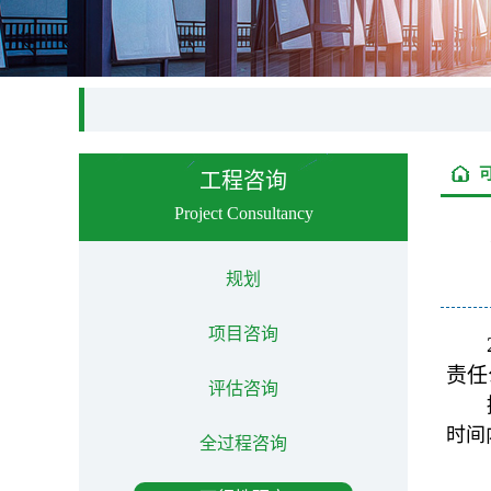
工程咨询
Project Consultancy
规划
项目咨询
责任
评估咨询
时间
全过程咨询