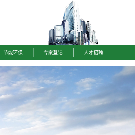
节能环保
专家登记
人才招聘