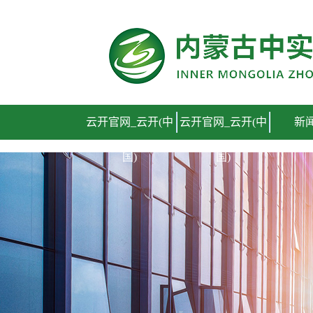
云开官网_云开(中国)
云开官网_云开(中
云开官网_云开(中
新
国)
国)