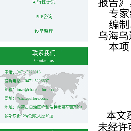
报告》
可行性研究
专家
PPP咨询
编制
设备监理
乌海乌
本项
联系我们
Contact us
电话：0471-5223613
投诉电话：0471-5223607
邮箱：imzs@chateauflore.com
网址：//chateauflore.com/
地址：内蒙古自治区呼和浩特市赛罕区鄂尔
本文
多斯东街12号银联大厦10层
未经许