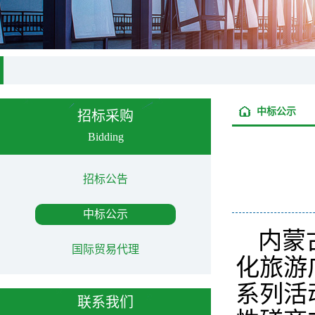
中标公示
招标采购
Bidding
招标公告
中标公示
内蒙
国际贸易代理
化旅游广
系列活动
联系我们