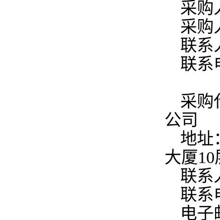
采购
采购
联系
联系电
采购
公司
地址
大厦10
联系
联系电
电子邮