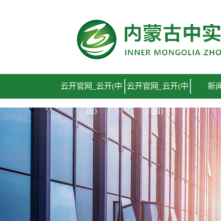
云开官网_云开(中国)
云开官网_云开(中
云开官网_云开(中
新
国)
国)