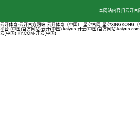
本网站内容归云开官
云开体育·云开官方网站-云开体育（中国）
星空官网-星空XINGKONG
平台·(中国)官方网站-云开(中国)
kaiyun·开云(中国)官方网站-kaiyun.com
云(中国)
KY.COM-开云(中国)