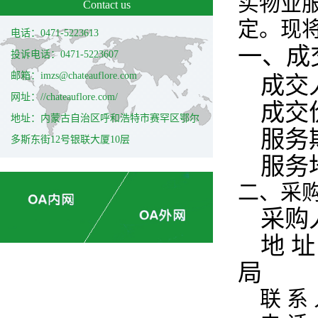
买物业
Contact us
定。现
电话：0471-5223613
一、成
投诉电话：0471-5223607
邮箱：imzs@chateauflore.com
成交
网址：//chateauflore.com/
成交价
地址：内蒙古自治区呼和浩特市赛罕区鄂尔
服务
多斯东街12号银联大厦10层
服务
二、采
采购
地 
局
联 系