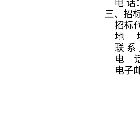
电 话：
三、招
招标
地 
联 系
电 话：
电子邮件