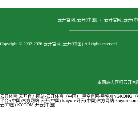
云开官网_云开(中国)
/
云开官网_云开(
Copyright © 2002-2026 云开官网_云开(中国) All rights reserved.
本网站内容归云开官
云开体育·云开官方网站-云开体育（中国）
星空官网-星空XINGKONG
平台·(中国)官方网站-云开(中国)
kaiyun·开云(中国)官方网站-kaiyun.com
云(中国)
KY.COM-开云(中国)