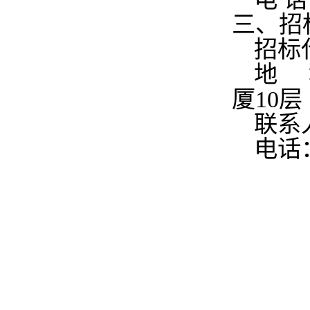
三、招
招标
地 
厦10层
联系
电话：0