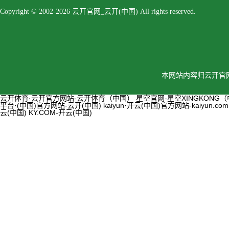
Copyright © 2002-2026 云开官网_云开(中国) All rights reserved.
本网站内容归云开官
云开体育·云开官方网站-云开体育（中国）
星空官网-星空XINGKONG
平台·(中国)官方网站-云开(中国)
kaiyun·开云(中国)官方网站-kaiyun.com
云(中国)
KY.COM-开云(中国)