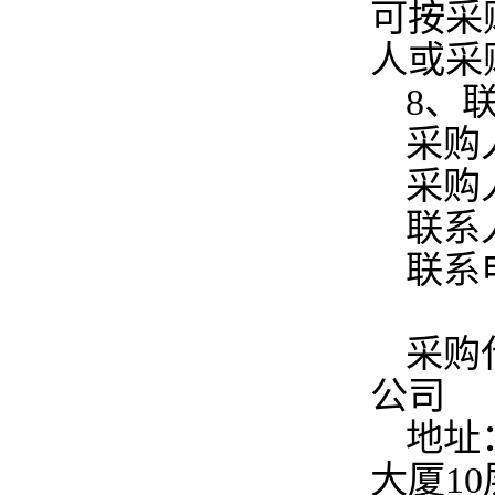
可按采
人或采
8
、
采购
采购
联系
联系电
采购
公司
地址
大厦10