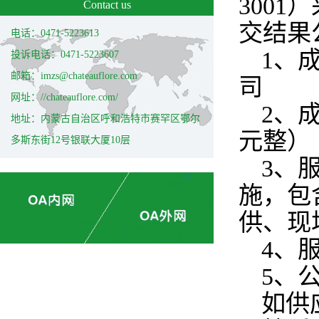
300
Contact us
交结果
电话：0471-5223613
1
、
投诉电话：0471-5223607
邮箱：imzs@chateauflore.com
司
网址：//chateauflore.com/
2
、成
地址：内蒙古自治区呼和浩特市赛罕区鄂尔
元整）
多斯东街12号银联大厦10层
3
、服
施，包
供、现
4
、
5
、公
如供