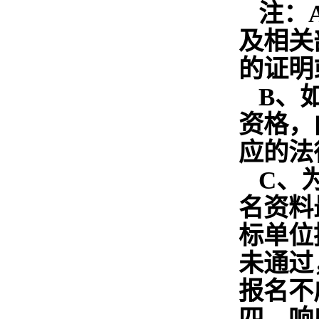
注：
及相关
的证明
B
、
资格，
应的法
C
、
名资料
标单位
未通过
报名不