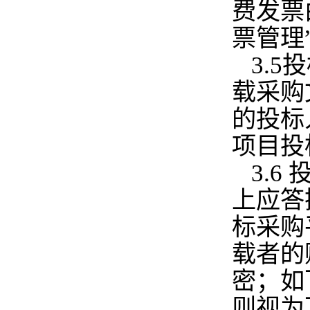
费发票
票管理
3.
载采购
的投标
项目投
3.
上应答
标采购平
载者的
密；如
则视为