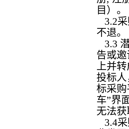
目）。
3.
不退。
3.
告或邀
上并转
投标人
标采购平
车”界
无法获
3.