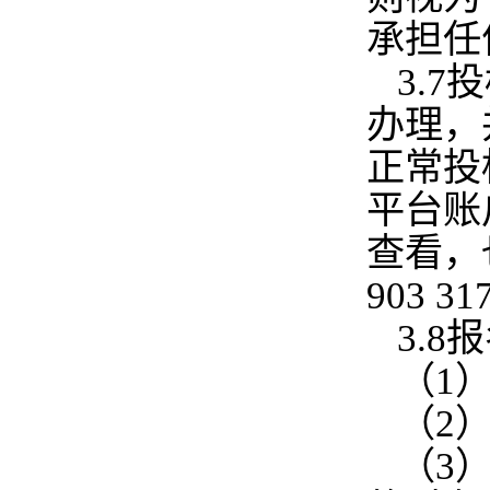
承担任
3.
办理，
正常投
平台账
查看，
903 
3.8
（1
（2
（3