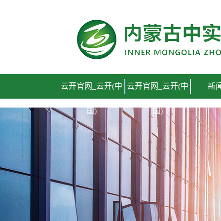
云开官网_云开(中国)
云开官网_云开(中
云开官网_云开(中
新
国)
国)