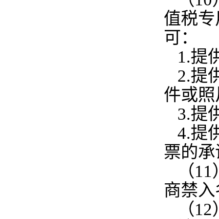
值税专
可：
1.
2.
件或照
3.
4.
票的承
（1
商禁入
（1