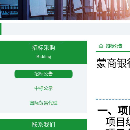
招标公告
招标采购
Bidding
蒙商银
招标公告
中标公示
国际贸易代理
一、项
项目编
联系我们