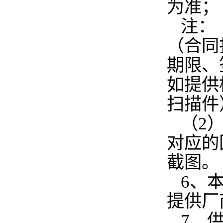
为准；
注：
（合同
期限、
如提供
扫描件
（2
对应的
截图。
6、
提供厂
7、