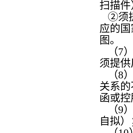
扫描件
②须
应的国
图。
（7
须提供
（8
关系的
函或控
（9
自拟）
（1