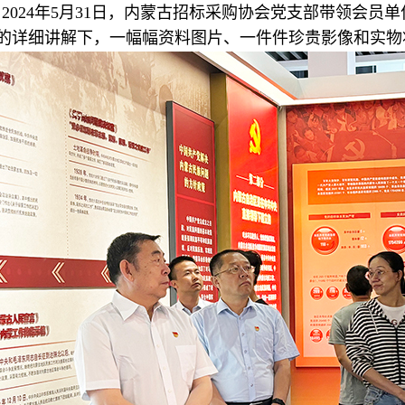
2024年5月31日，内蒙古招标采购协会党支部带领会
的详细讲解下，一幅幅资料图片、一件件珍贵影像和实物