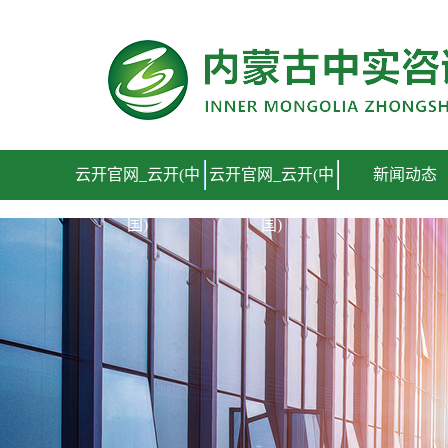
云开官网_云开(中国)
云开官网_云开(中
云开官网_云开(中
新闻动态
国)
国)