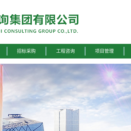
招标采购
工程咨询
项目管理