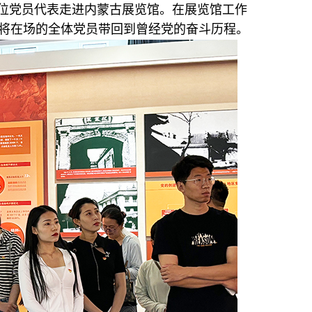
员单位党员代表走进内蒙古展览馆。在展览馆工作
将在场的全体党员带回到曾经党的奋斗历程。