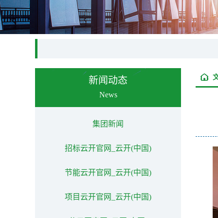
新闻动态
News
集团新闻
招标云开官网_云开(中国)
节能云开官网_云开(中国)
项目云开官网_云开(中国)