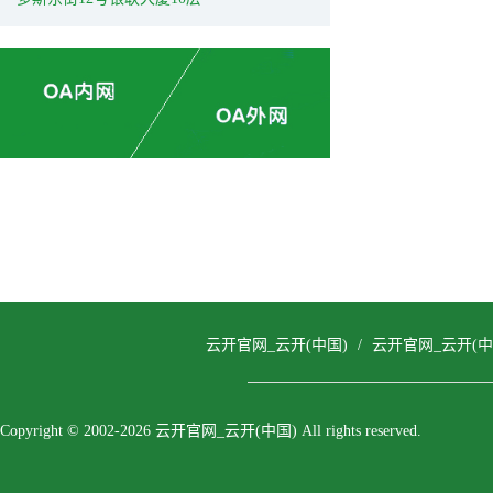
云开官网_云开(中国)
/
云开官网_云开(
Copyright © 2002-2026 云开官网_云开(中国) All rights reserved.