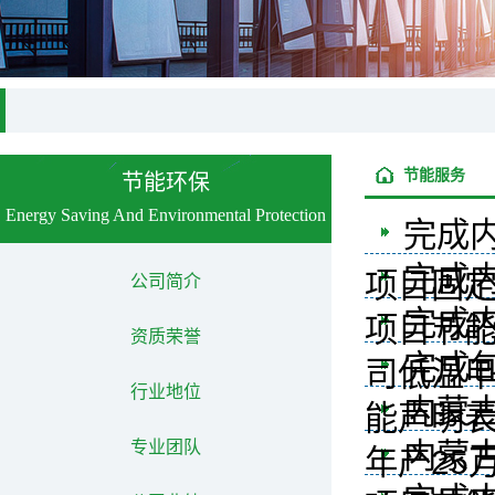
节能服务
节能环保
Energy Saving And Environmental Protection
完成
完成
项目固
公司简介
完成
项目节
资质荣誉
完成
司低温
行业地位
内蒙
能声明
专业团队
内蒙古
年产25