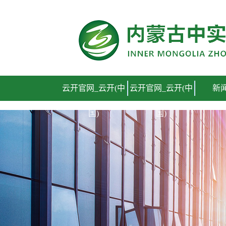
云开官网_云开(中国)
云开官网_云开(中
云开官网_云开(中
新
国)
国)