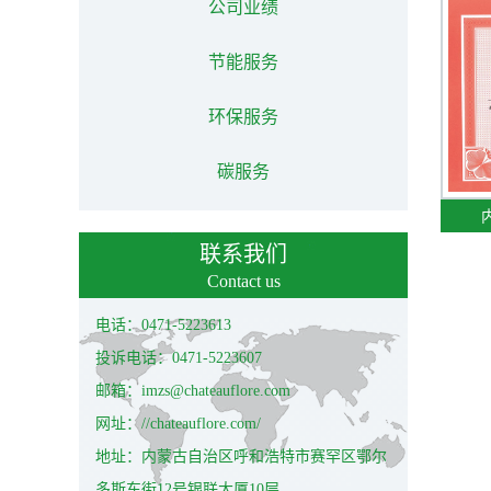
公司业绩
节能服务
环保服务
碳服务
联系我们
Contact us
电话：0471-5223613
投诉电话：0471-5223607
邮箱：imzs@chateauflore.com
网址：//chateauflore.com/
地址：内蒙古自治区呼和浩特市赛罕区鄂尔
多斯东街12号银联大厦10层