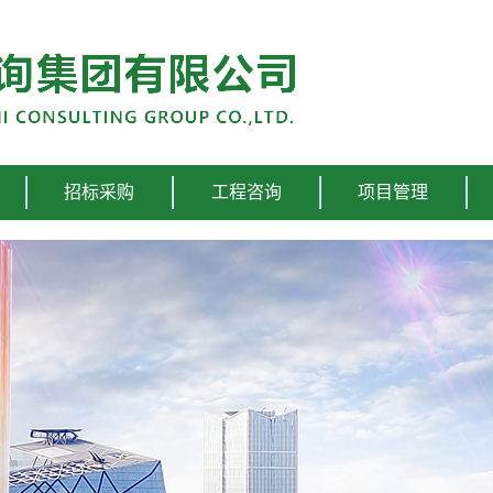
招标采购
工程咨询
项目管理