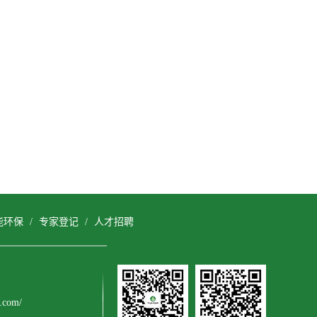
能环保
/
专家登记
/
人才招聘
.com/