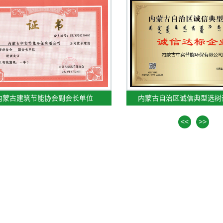
内蒙古建筑节能协会副会长单位
内蒙古自治区诚信典型选树
<<
>>