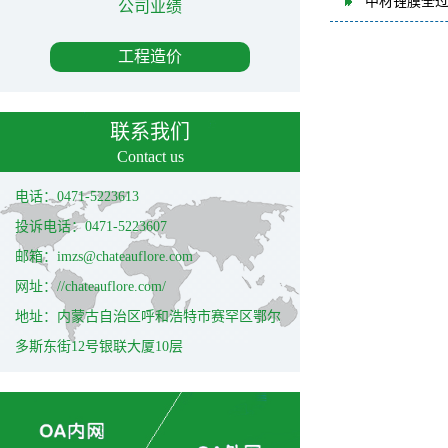
中材锂膜全
公司业绩
工程造价
联系我们
Contact us
电话：0471-5223613
投诉电话：0471-5223607
邮箱：imzs@chateauflore.com
网址：//chateauflore.com/
地址：内蒙古自治区呼和浩特市赛罕区鄂尔
多斯东街12号银联大厦10层