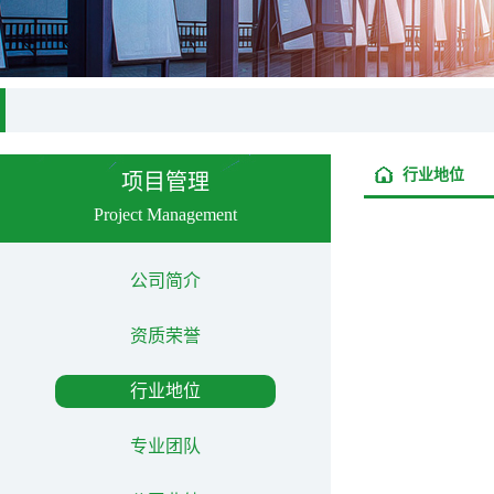
行业地位
项目管理
Project Management
公司简介
资质荣誉
行业地位
专业团队