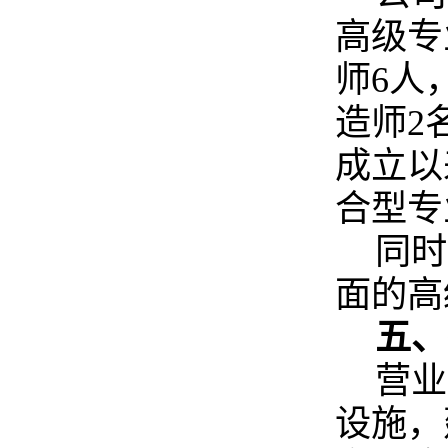
高级专
师6人
造师2
成立以
合型专
同时
面的高
五、
营业
设施，