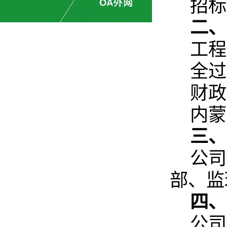
招标
二、
工程
全过
财政
内蒙
三、
公司
部、监
四、
公司