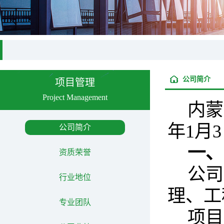
公司简介
项目管理
Project Management
内蒙
年1月
公司简介
一、
资质荣誉
公司
行业地位
理、工
专业团队
项目