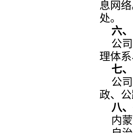
息网络
处。
六、
公司
理体系
七、
公司
政、公
八、
内蒙